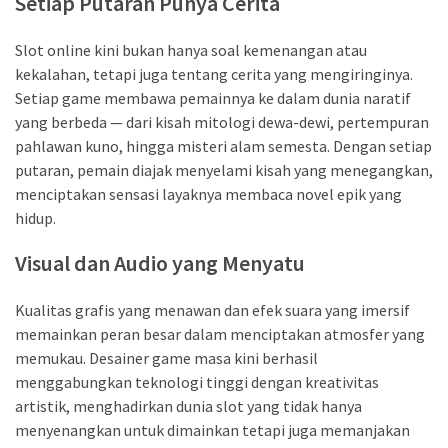
Setiap Putaran Punya Cerita
Slot online kini bukan hanya soal kemenangan atau
kekalahan, tetapi juga tentang cerita yang mengiringinya.
Setiap game membawa pemainnya ke dalam dunia naratif
yang berbeda — dari kisah mitologi dewa-dewi, pertempuran
pahlawan kuno, hingga misteri alam semesta. Dengan setiap
putaran, pemain diajak menyelami kisah yang menegangkan,
menciptakan sensasi layaknya membaca novel epik yang
hidup.
Visual dan Audio yang Menyatu
Kualitas grafis yang menawan dan efek suara yang imersif
memainkan peran besar dalam menciptakan atmosfer yang
memukau. Desainer game masa kini berhasil
menggabungkan teknologi tinggi dengan kreativitas
artistik, menghadirkan dunia slot yang tidak hanya
menyenangkan untuk dimainkan tetapi juga memanjakan