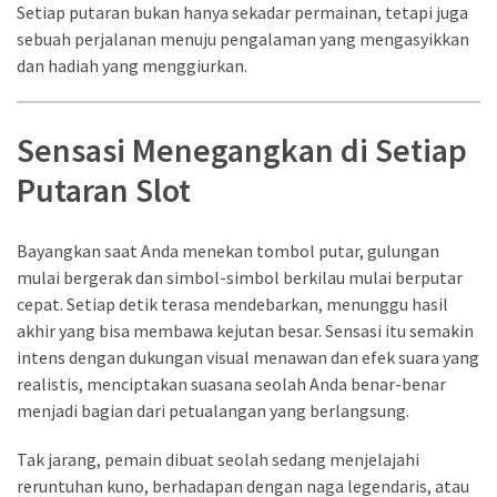
Setiap putaran bukan hanya sekadar permainan, tetapi juga
Menyelami
sebuah perjalanan menuju pengalaman yang mengasyikkan
Dunia
dan hadiah yang menggiurkan.
Slot
Online
Penuh
Sensasi Menegangkan di Setiap
Petualangan
Putaran Slot
dan
Sensasi
Kemenangan
Bayangkan saat Anda menekan tombol putar, gulungan
mulai bergerak dan simbol-simbol berkilau mulai berputar
Cara
cepat. Setiap detik terasa mendebarkan, menunggu hasil
Mudah
akhir yang bisa membawa kejutan besar. Sensasi itu semakin
Bermain
intens dengan dukungan visual menawan dan efek suara yang
Slot
realistis, menciptakan suasana seolah Anda benar-benar
Deposit
menjadi bagian dari petualangan yang berlangsung.
Pulsa
25
Tak jarang, pemain dibuat seolah sedang menjelajahi
Ribuan
reruntuhan kuno, berhadapan dengan naga legendaris, atau