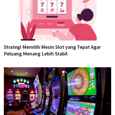
Strategi Memilih Mesin Slot yang Tepat Agar
Peluang Menang Lebih Stabil