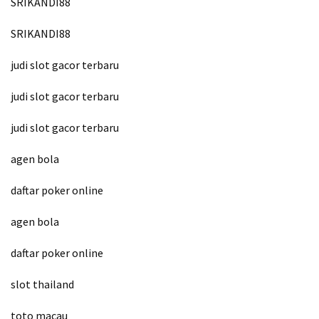
SRIKANDI88
SRIKANDI88
judi slot gacor terbaru
judi slot gacor terbaru
judi slot gacor terbaru
agen bola
daftar poker online
agen bola
daftar poker online
slot thailand
toto macau