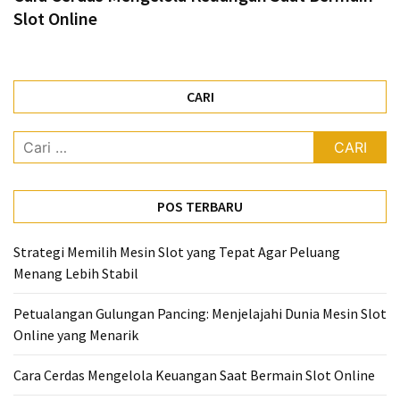
Slot Online
CARI
Cari
untuk:
POS TERBARU
Strategi Memilih Mesin Slot yang Tepat Agar Peluang
Menang Lebih Stabil
Petualangan Gulungan Pancing: Menjelajahi Dunia Mesin Slot
Online yang Menarik
Cara Cerdas Mengelola Keuangan Saat Bermain Slot Online