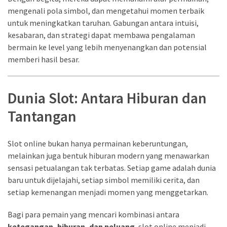
mengenali pola simbol, dan mengetahui momen terbaik
untuk meningkatkan taruhan. Gabungan antara intuisi,
kesabaran, dan strategi dapat membawa pengalaman
bermain ke level yang lebih menyenangkan dan potensial
memberi hasil besar.
Dunia Slot: Antara Hiburan dan
Tantangan
Slot online bukan hanya permainan keberuntungan,
melainkan juga bentuk hiburan modern yang menawarkan
sensasi petualangan tak terbatas. Setiap game adalah dunia
baru untuk dijelajahi, setiap simbol memiliki cerita, dan
setiap kemenangan menjadi momen yang menggetarkan.
Bagi para pemain yang mencari kombinasi antara
ketegangan, hiburan, dan peluang
, slot online menjadi