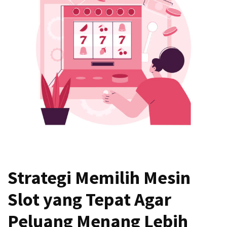
Gulungan
Pancing:
Menjelajahi
Dunia
Mesin
Slot
Online
yang
Menarik
Cara
Cerdas
Mengelola
Keuangan
Strategi Memilih Mesin
Saat
Bermain
Slot yang Tepat Agar
Slot
Online
Peluang Menang Lebih