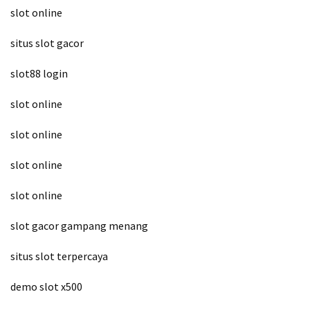
slot online
situs slot gacor
slot88 login
slot online
slot online
slot online
slot online
slot gacor gampang menang
situs slot terpercaya
demo slot x500