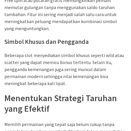
Free spin atau putaran gratis memungkinkan pemain
memutar gulungan tanpa menggunakan saldo taruhan
tambahan. Fitur ini sering menjadi salah satu cara untuk
meningkatkan peluang mendapatkan kombinasi simbol
yang menguntungkan.
Simbol Khusus dan Pengganda
Beberapa slot menyediakan simbol khusus seperti wild atau
scatter yang dapat memicu bonus tertentu. Selain itu,
pengganda kemenangan juga sering muncul dalam
permainan modern sehingga nilai kemenangan bisa
meningkat beberapa kali lipat.
Menentukan Strategi Taruhan
yang Efektif
Memilih permainan yang tepat saja belum cukup tanpa