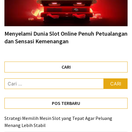
Menyelami Dunia Slot Online Penuh Petualangan
dan Sensasi Kemenangan
CARI
Cari
untuk:
POS TERBARU
Strategi Memilih Mesin Slot yang Tepat Agar Peluang
Menang Lebih Stabil