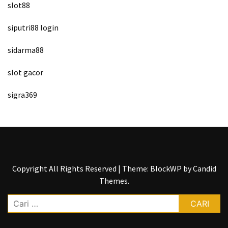
slot88
siputri88 login
sidarma88
slot gacor
sigra369
Copyright All Rights Reserved
|
Theme: BlockWP by
Candid
Themes
.
Cari
untuk: