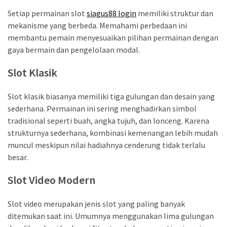
Tanpa
Potongan
Setiap permainan slot
siagus88 login
memiliki struktur dan
mekanisme yang berbeda. Memahami perbedaan ini
membantu pemain menyesuaikan pilihan permainan dengan
MOST
gaya bermain dan pengelolaan modal.
USED
CATEGORIES
Slot Klasik
Slot
Slot klasik biasanya memiliki tiga gulungan dan desain yang
Online
sederhana. Permainan ini sering menghadirkan simbol
(25)
tradisional seperti buah, angka tujuh, dan lonceng. Karena
strukturnya sederhana, kombinasi kemenangan lebih mudah
Casino
muncul meskipun nilai hadiahnya cenderung tidak terlalu
Online
besar.
(2)
Slot Video Modern
Uncategorized
(1)
Slot video merupakan jenis slot yang paling banyak
ditemukan saat ini. Umumnya menggunakan lima gulungan
Poker