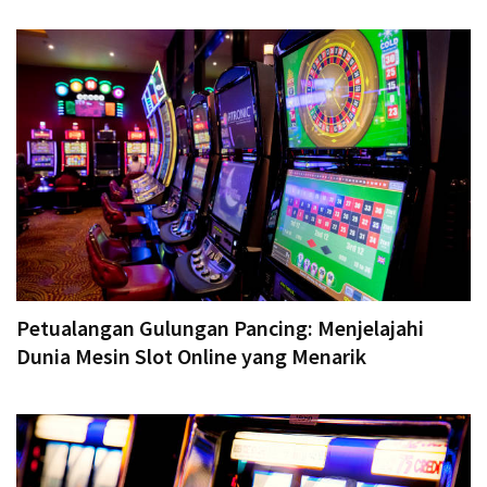
Petualangan Gulungan Pancing: Menjelajahi
Dunia Mesin Slot Online yang Menarik