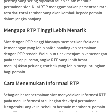
penting yang sering dijadikan acuan dalam memilih
permainan slot. Nilai RTP menggambarkan persentase rata-
rata dari total taruhan yang akan kembali kepada pemain
dalam jangka panjang.
Mengapa RTP Tinggi Lebih Menarik
Slot dengan RTP tinggi biasanya memberikan frekuensi
kemenangan yang lebih baik dibandingkan permainan
dengan RTP rendah. Walaupun tidak menjamin kemenangan
pada setiap putaran, angka RTP yang lebih besar
menunjukkan peluang statistik yang lebih menguntungkan
bagi pemain.
Cara Menemukan Informasi RTP
Sebagian besar permainan slot menyediakan informasi RTP
pada menu informasi atau bagian deskripsi permainan.
Mengetahui angka ini sebelum bermain membantu pemain