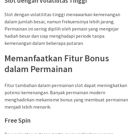
Slot dengan Volatilitas Tinggi
Slot dengan volatilitas tinggi menawarkan kemenangan
dalam jumlah besar, namun frekuensinya lebih jarang.
Permainan ini sering dipilih oleh pemain yang mengejar
hadiah besar dan siap menghadapi periode tanpa
kemenangan dalam beberapa putaran.
Memanfaatkan Fitur Bonus
dalam Permainan
Fitur tambahan dalam permainan slot dapat meningkatkan
potensi kemenangan. Banyak permainan modern
menghadirkan mekanisme bonus yang membuat permainan
menjadi lebih menarik.
Free Spin