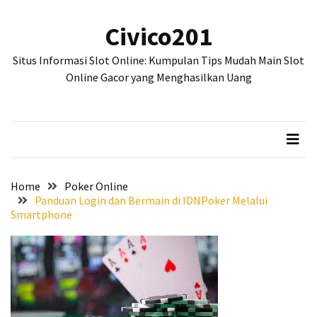
Skip
Skip
to
to
Civico201
content
content
POS-
Situs Informasi Slot Online: Kumpulan Tips Mudah Main Slot
POS
TERBARU
Online Gacor yang Menghasilkan Uang
Strategi
Memilih
Mesin
Slot
yang
Home
Poker Online
Tepat
Panduan Login dan Bermain di IDNPoker Melalui
Agar
Smartphone
Peluang
Menang
Lebih
Stabil
Petualangan