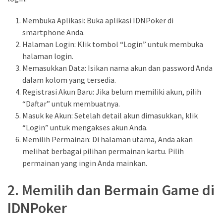
Menyelami
Membuka Aplikasi: Buka aplikasi IDNPoker di
Dunia
smartphone Anda.
Slot
Halaman Login: Klik tombol “Login” untuk membuka
Online
halaman login.
Penuh
Memasukkan Data: Isikan nama akun dan password Anda
Petualangan
dalam kolom yang tersedia.
dan
Registrasi Akun Baru: Jika belum memiliki akun, pilih
Sensasi
“Daftar” untuk membuatnya.
Kemenangan
Masuk ke Akun: Setelah detail akun dimasukkan, klik
“Login” untuk mengakses akun Anda.
Cara
Memilih Permainan: Di halaman utama, Anda akan
Mudah
melihat berbagai pilihan permainan kartu. Pilih
Bermain
permainan yang ingin Anda mainkan.
Slot
Deposit
2. Memilih dan Bermain Game di
Pulsa
25
IDNPoker
Ribuan