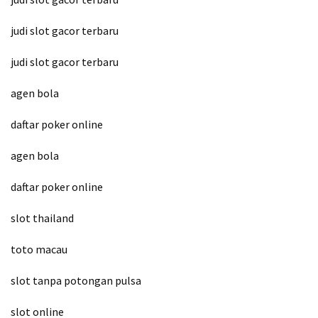
judi slot gacor terbaru
judi slot gacor terbaru
agen bola
daftar poker online
agen bola
daftar poker online
slot thailand
toto macau
slot tanpa potongan pulsa
slot online