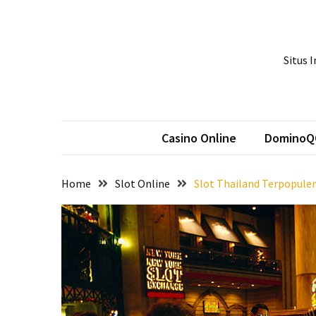
Skip
Skip
to
to
content
content
POS-
Situs 
POS
TERBARU
Strategi
Memilih
Casino Online
DominoQ
Mesin
Slot
yang
Home
Slot Online
Slot Thailand Terpopule
Tepat
Agar
Peluang
Menang
Lebih
Stabil
Petualangan