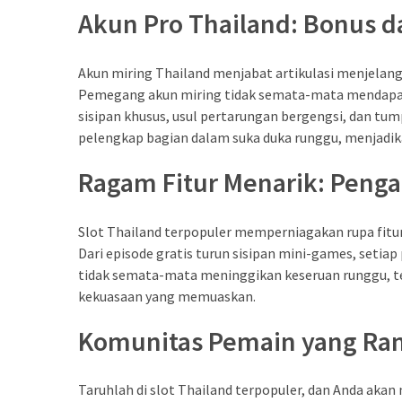
Tanpa
Akun Pro Thailand: Bonus d
Potongan
Akun miring Thailand menjabat artikulasi menjelang
MOST
Pemegang akun miring tidak semata-mata mendapat 
USED
sisipan khusus, usul pertarungan bergengsi, dan tu
CATEGORIES
pelengkap bagian dalam suka duka runggu, menjadi
Slot
Ragam Fitur Menarik: Peng
Online
(25)
Slot Thailand terpopuler memperniagakan rupa fi
Casino
Dari episode gratis turun sisipan mini-games, setiap
Online
tidak semata-mata meninggikan keseruan runggu, 
(2)
kekuasaan yang memuaskan.
Uncategorized
Komunitas Pemain yang Ram
(1)
Taruhlah di slot Thailand terpopuler, dan Anda akan
Poker