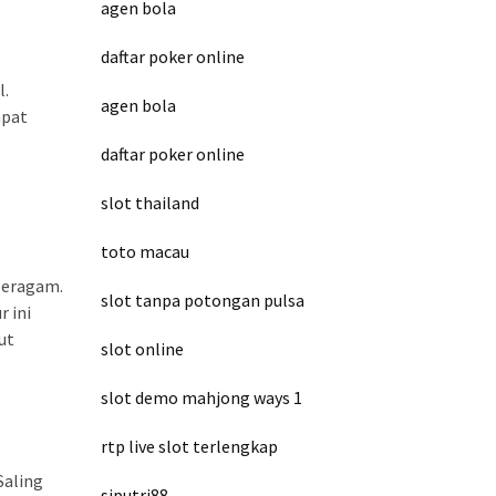
agen bola
daftar poker online
l.
agen bola
apat
daftar poker online
slot thailand
toto macau
beragam.
slot tanpa potongan pulsa
r ini
ut
slot online
slot demo mahjong ways 1
rtp live slot terlengkap
Saling
siputri88