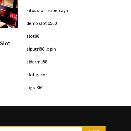
situs slot terpercaya
demo slot x500
slot88
Slot
siputri88 login
sidarma88
slot gacor
sigra369