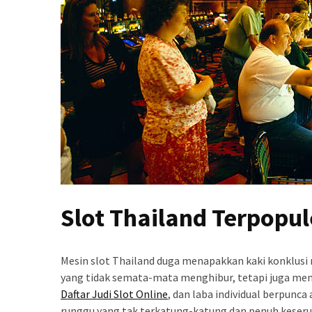
Gulungan
Pancing:
Menjelajahi
Dunia
Mesin
Slot
Online
yang
Menarik
Cara
Cerdas
Slot Thailand Terpopu
Mengelola
Keuangan
Saat
Mesin slot Thailand duga menapakkan kaki konklusi
Bermain
yang tidak semata-mata menghibur, tetapi juga me
Slot
Daftar Judi Slot Online
, dan laba individual berpunc
Online
runggu yang tak terkatung-katung dan penuh keseru