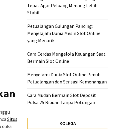
Tepat Agar Peluang Menang Lebih
Stabil
Petualangan Gulungan Pancing:
Menjelajahi Dunia Mesin Slot Online
yang Menarik
Cara Cerdas Mengelola Keuangan Saat
Bermain Slot Online
Menyelami Dunia Slot Online Penuh
Petualangan dan Sensasi Kemenangan
kkan
Cara Mudah Bermain Slot Deposit
Pulsa 25 Ribuan Tanpa Potongan
unggu
unca
Situs
KOLEGA
a duka