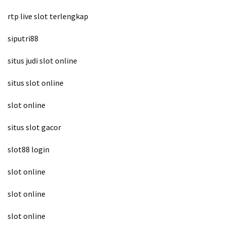
rtp live slot terlengkap
siputri88
situs judi slot online
situs slot online
slot online
situs slot gacor
slot88 login
slot online
slot online
slot online