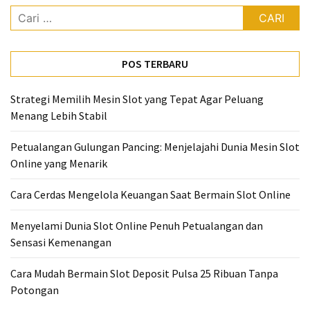
Cari
untuk:
POS TERBARU
Strategi Memilih Mesin Slot yang Tepat Agar Peluang
Menang Lebih Stabil
Petualangan Gulungan Pancing: Menjelajahi Dunia Mesin Slot
Online yang Menarik
Cara Cerdas Mengelola Keuangan Saat Bermain Slot Online
Menyelami Dunia Slot Online Penuh Petualangan dan
Sensasi Kemenangan
Cara Mudah Bermain Slot Deposit Pulsa 25 Ribuan Tanpa
Potongan