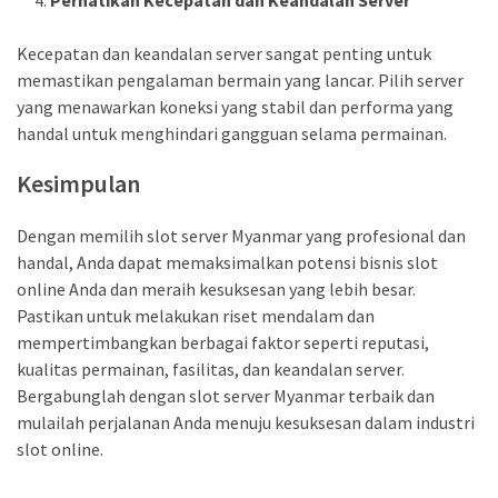
Kecepatan dan keandalan server sangat penting untuk
memastikan pengalaman bermain yang lancar. Pilih server
yang menawarkan koneksi yang stabil dan performa yang
handal untuk menghindari gangguan selama permainan.
Kesimpulan
Dengan memilih slot server Myanmar yang profesional dan
handal, Anda dapat memaksimalkan potensi bisnis slot
online Anda dan meraih kesuksesan yang lebih besar.
Pastikan untuk melakukan riset mendalam dan
mempertimbangkan berbagai faktor seperti reputasi,
kualitas permainan, fasilitas, dan keandalan server.
Bergabunglah dengan slot server Myanmar terbaik dan
mulailah perjalanan Anda menuju kesuksesan dalam industri
slot online.