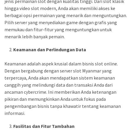
Tanpa
jenis permainan slot dengan kualitas tinggi. Dari slot klasik
Potongan
hingga video slot modern, Anda akan memiliki akses ke
berbagai opsi permainan yang menarik dan menguntungkan.
Pilih server yang menyediakan game dengan grafis yang
MOST
memukau dan fitur-fitur yang menguntungkan untuk
USED
menarik lebih banyak pemain.
CATEGORIES
Keamanan dan Perlindungan Data
Slot
Online
Keamanan adalah aspek krusial dalam bisnis slot online.
(25)
Dengan bergabung dengan server slot Myanmar yang
terpercaya, Anda akan mendapatkan sistem keamanan
Casino
canggih yang melindungi data dan transaksi Anda dari
Online
ancaman cybercrime. Ini memberikan Anda ketenangan
(2)
pikiran dan memungkinkan Anda untuk fokus pada
pengembangan bisnis tanpa khawatir tentang keamanan
Uncategorized
informasi.
(1)
Fasilitas dan Fitur Tambahan
Poker