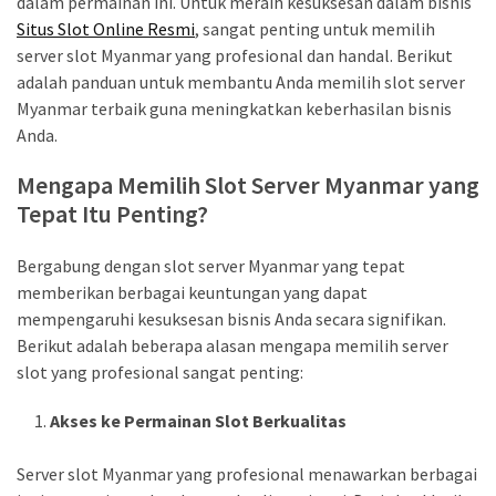
dalam permainan ini. Untuk meraih kesuksesan dalam bisnis
Menyelami
Situs Slot Online Resmi
, sangat penting untuk memilih
Dunia
server slot Myanmar yang profesional dan handal. Berikut
Slot
adalah panduan untuk membantu Anda memilih slot server
Online
Myanmar terbaik guna meningkatkan keberhasilan bisnis
Penuh
Anda.
Petualangan
Mengapa Memilih Slot Server Myanmar yang
dan
Sensasi
Tepat Itu Penting?
Kemenangan
Bergabung dengan slot server Myanmar yang tepat
Cara
memberikan berbagai keuntungan yang dapat
Mudah
mempengaruhi kesuksesan bisnis Anda secara signifikan.
Bermain
Berikut adalah beberapa alasan mengapa memilih server
Slot
slot yang profesional sangat penting:
Deposit
Pulsa
Akses ke Permainan Slot Berkualitas
25
Ribuan
Server slot Myanmar yang profesional menawarkan berbagai