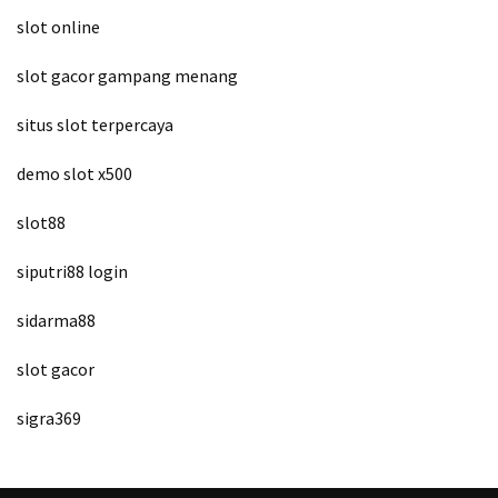
slot online
slot gacor gampang menang
situs slot terpercaya
demo slot x500
slot88
siputri88 login
sidarma88
slot gacor
sigra369