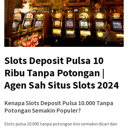
Gulungan
Pancing:
Menjelajahi
Dunia
Mesin
Slot
Online
yang
Slots Deposit Pulsa 10
Menarik
Ribu Tanpa Potongan |
Cara
Cerdas
Agen Sah Situs Slots 2024
Mengelola
Keuangan
Saat
Kenapa Slots Deposit Pulsa 10.000 Tanpa
Bermain
Potongan Semakin Populer?
Slot
Online
Slots pulsa 10.000 tanpa potongan kini semakin dicari dan