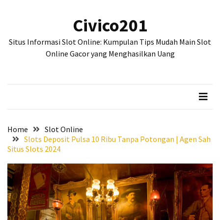
Skip
Skip
to
to
Civico201
content
content
POS-
Situs Informasi Slot Online: Kumpulan Tips Mudah Main Slot
POS
TERBARU
Online Gacor yang Menghasilkan Uang
Strategi
Memilih
Mesin
Slot
yang
Home
Slot Online
Tepat
Slots Deposit Pulsa 10 Ribu Tanpa Potongan | Agen Sah
Agar
Situs Slots 2024
Peluang
Menang
Lebih
Stabil
Petualangan