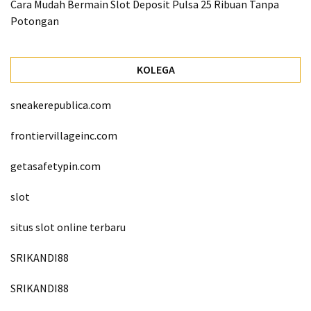
Cara Mudah Bermain Slot Deposit Pulsa 25 Ribuan Tanpa
Potongan
KOLEGA
sneakerepublica.com
frontiervillageinc.com
getasafetypin.com
slot
situs slot online terbaru
SRIKANDI88
SRIKANDI88