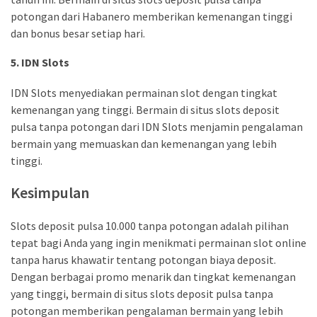
potongan dari Habanero memberikan kemenangan tinggi
dan bonus besar setiap hari.
5. IDN Slots
IDN Slots menyediakan permainan slot dengan tingkat
kemenangan yang tinggi. Bermain di situs slots deposit
pulsa tanpa potongan dari IDN Slots menjamin pengalaman
bermain yang memuaskan dan kemenangan yang lebih
tinggi.
Kesimpulan
Slots deposit pulsa 10.000 tanpa potongan adalah pilihan
tepat bagi Anda yang ingin menikmati permainan slot online
tanpa harus khawatir tentang potongan biaya deposit.
Dengan berbagai promo menarik dan tingkat kemenangan
yang tinggi, bermain di situs slots deposit pulsa tanpa
potongan memberikan pengalaman bermain yang lebih