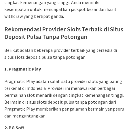
tingkat kemenangan yang tinggi. Anda memiliki
Online
kesempatan untuk mendapatkan jackpot besar dan hasil
(1)
withdraw yang berlipat ganda.
Rekomendasi Provider Slots Terbaik di Situs
Deposit Pulsa Tanpa Potongan
Berikut adalah beberapa provider terbaik yang tersedia di
situs slots deposit pulsa tanpa potongan:
1. Pragmatic Play
Pragmatic Play adalah salah satu provider slots yang paling
terkenal di Indonesia. Provider ini menawarkan berbagai
permainan slot menarik dengan tingkat kemenangan tinggi.
Bermain di situs slots deposit pulsa tanpa potongan dari
Pragmatic Play memberikan pengalaman bermain yang seru
dan menguntungkan.
2. PG Soft